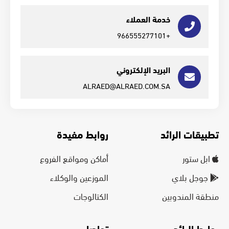
خدمة العملاء
+966555277101
البريد الإلكتروني
ALRAED@ALRAED.COM.SA
تطبيقات الرائد
روابط مفيدة
ابل ستور
أماكن ومواقع الفروع
جوجل بلاي
الموزعين والوكلاء
منطقة المندوبين
الكتالوجات
روابط الرائد
تواصل