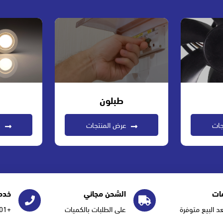
طبلون
جات
عرض المنتجات
ع
ات
الشحن مجاني
خدمة
عد البيع متوفرة
على الطلبات بالكميات
+966555277101