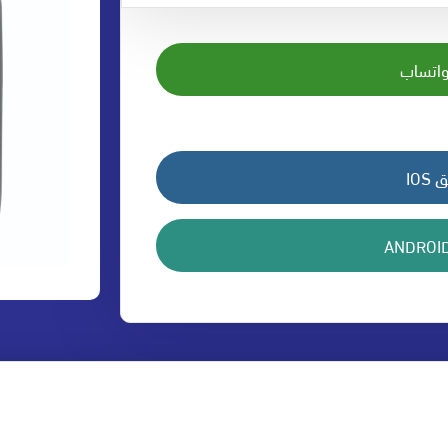
واتساب
IO