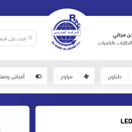
ن مجاني
لطلبات بالكميات
طبلون
مراوح
أفياش ومفات
LED