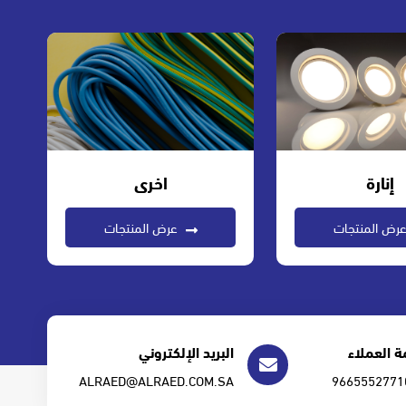
إنارة
اخرى
رض المنتجات
عرض المنتجات
 العملاء
البريد الإلكتروني
ALRAED@ALRAED.COM.SA