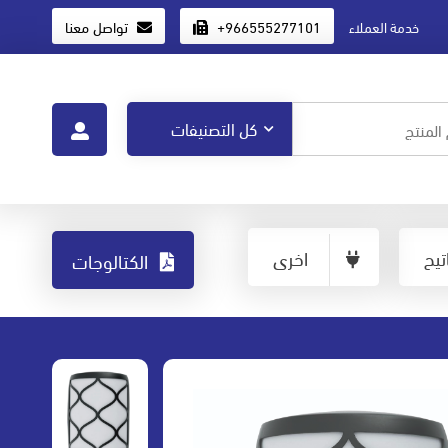
+966555277101
تواصل معنا
خدمة العملاء
يح
اخرى
الكتالوجات