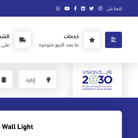
تابعنا على
خدمات
الشح
ما بعد البيع متوفرة
على ا
إنارة
 Wall Light