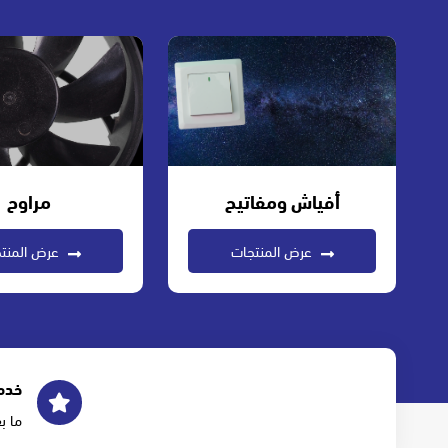
أفياش ومفاتيح
مراوح
عرض المنتجات
عرض المنت
خدم
ما ب