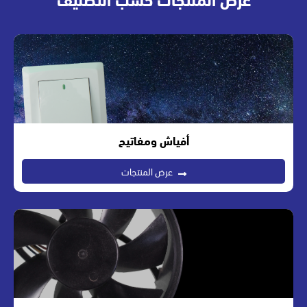
أفياش ومفاتيح
عرض المنتجات