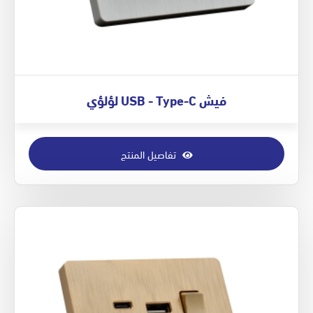
فيش USB - Type-C لؤلؤي
تفاصيل المنتج