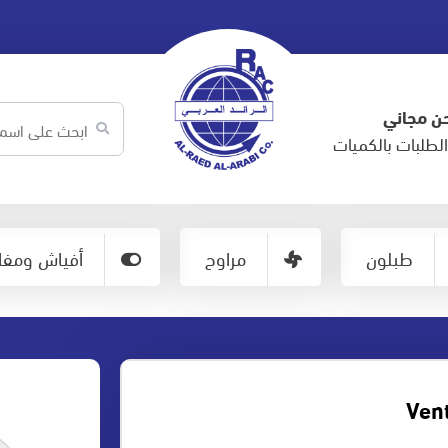
ن مجاني
لطلبات بالكميات
طبلون
مراوح
أفياش ومفات
Vent