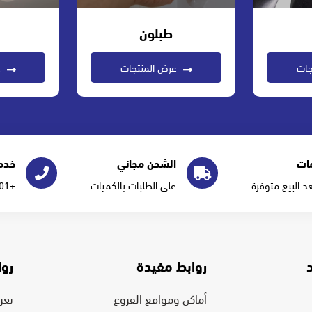
طبلون
جات
عرض المنتجات
ع
ات
الشحن مجاني
خدمة
عد البيع متوفرة
على الطلبات بالكميات
+966555277101
روابط مفيدة
روا
أماكن ومواقع الفروع
تعرف