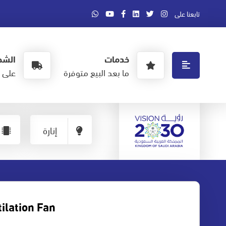
تابعنا على
خدمات
الشح
ما بعد البيع متوفرة
على ا
إنارة
ilation Fan