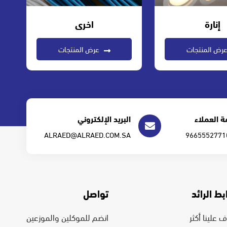
إنارة
اخرى
رض المنتجات
عرض المنتجات
 العملاء
البريد الإلكتروني
ALRAED@ALRAED.COM.SA
بط الرائد
تواصل
 علينا أكثر
انضم للموكلين والموزعين