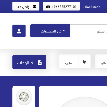
+966555277101
تواصل معنا
خدمة العملاء
يح
اخرى
الكتالوجات