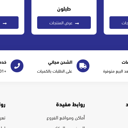
طبلون
جات
عرض المنتجات
ع
ات
الشحن مجاني
خدمة
عد البيع متوفرة
على الطلبات بالكميات
+966555277101
روابط مفيدة
روا
أماكن ومواقع الفروع
تعرف
الموزعين والوكلاء
إدا