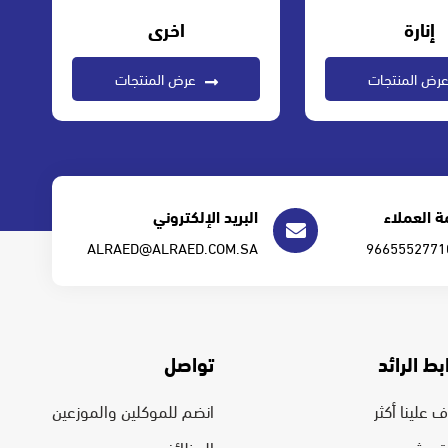
إنارة
اخرى
رض المنتجات
عرض المنتجات
 العملاء
البريد الإلكتروني
ALRAED@ALRAED.COM.SA
بط الرائد
تواصل
 علينا أكثر
انضم للموكلين والموزعين
رة مشروع
الوظائف