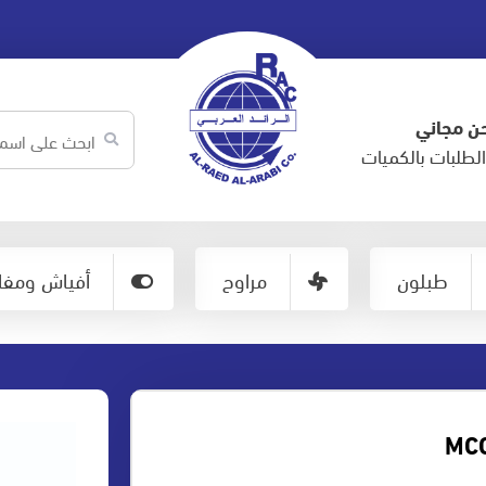
ن مجاني
لطلبات بالكميات
طبلون
مراوح
أفياش ومفات
MCC