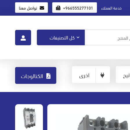
+966555277101
تواصل معنا
خدمة العملاء
يح
اخرى
الكتالوجات