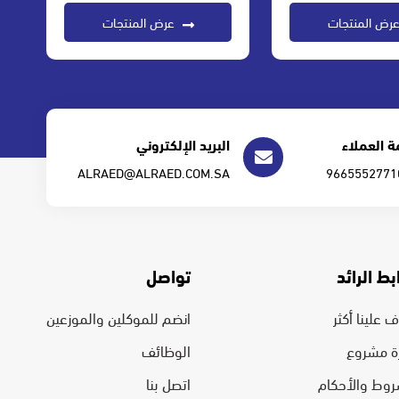
رض المنتجات
عرض المنتجات
 العملاء
البريد الإلكتروني
ALRAED@ALRAED.COM.SA
بط الرائد
تواصل
 علينا أكثر
انضم للموكلين والموزعين
رة مشروع
الوظائف
روط والأحكام
اتصل بنا