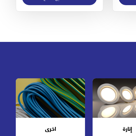
إنارة
اخرى