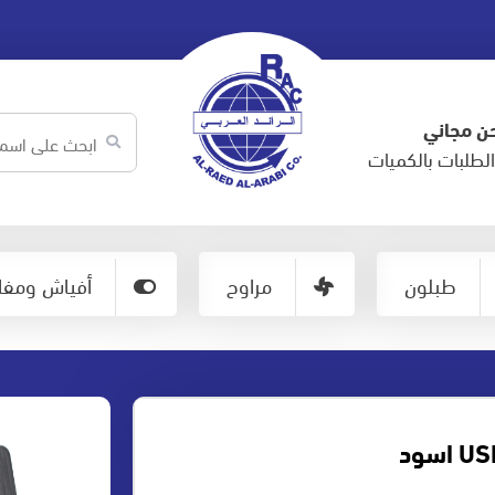
ن مجاني
لطلبات بالكميات
طبلون
مراوح
أفياش ومفات