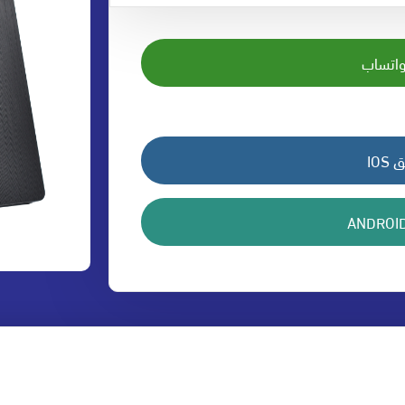
واتساب
IO