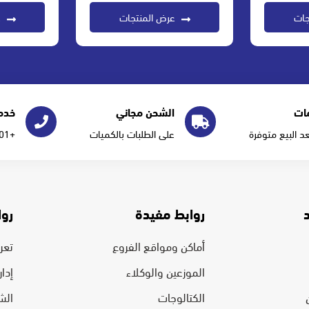
جات
عرض المنتجات
ع
ات
الشحن مجاني
خدمة
عد البيع متوفرة
على الطلبات بالكميات
+966555277101
روابط مفيدة
روا
أماكن ومواقع الفروع
تعرف
الموزعين والوكلاء
إدا
الكتالوجات
الش