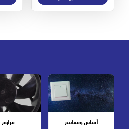
أفياش ومفاتيح
مراوح