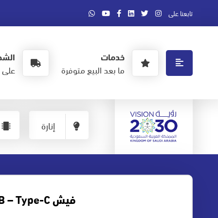
تابعنا على
خدمات
الشح
ما بعد البيع متوفرة
على ا
إنارة
فيش USB – Type-C اسود