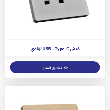
فيش USB - Type-C لؤلؤي
تفاصيل المنتج