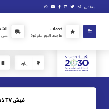
تابعنا على
خدمات
الشح
ما بعد البيع متوفرة
على ا
إنارة
فيش TV ذهبي