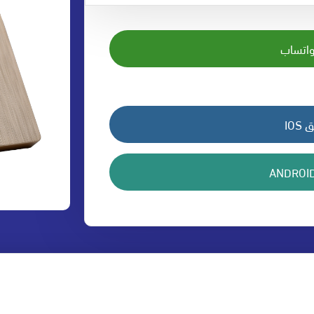
واتساب
IO