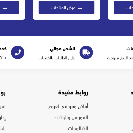
جات
عرض المنتجات
ع
ات
الشحن مجاني
خدمة
عد البيع متوفرة
على الطلبات بالكميات
+966555277101
روابط مفيدة
روا
أماكن ومواقع الفروع
تعرف
الموزعين والوكلاء
إدا
الكتالوجات
الش