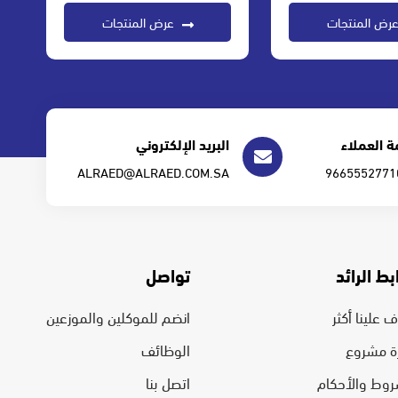
رض المنتجات
عرض المنتجات
 العملاء
البريد الإلكتروني
ALRAED@ALRAED.COM.SA
بط الرائد
تواصل
 علينا أكثر
انضم للموكلين والموزعين
رة مشروع
الوظائف
روط والأحكام
اتصل بنا