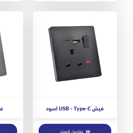
فيش USB - Type-C اسود
فيش 
تفاصيل المنتج