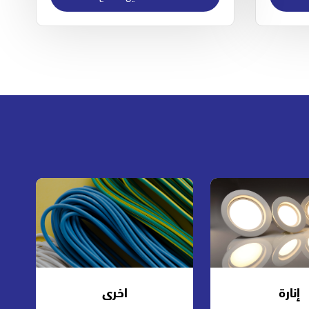
إنارة
اخرى