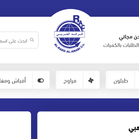
ن مجاني
لطلبات بالكميات
طبلون
مراوح
أفياش ومفات