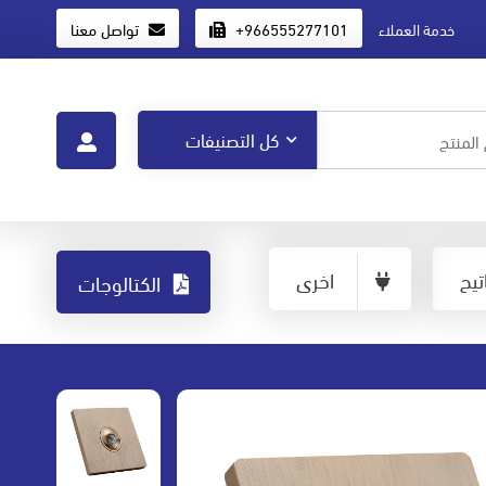
+966555277101
تواصل معنا
خدمة العملاء
يح
اخرى
الكتالوجات