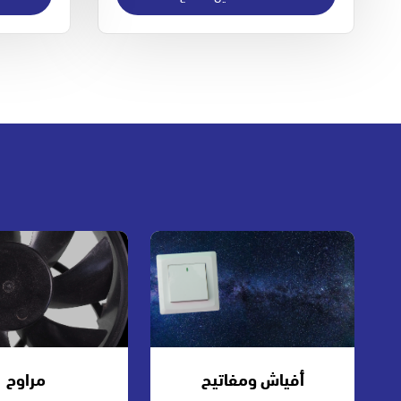
أفياش ومفاتيح
مراوح