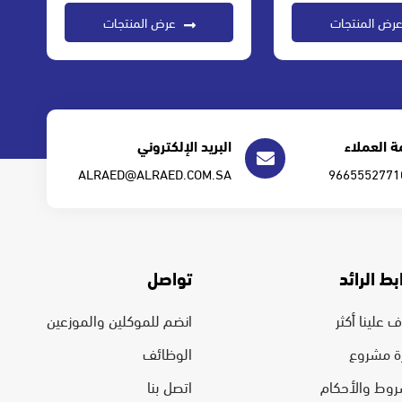
رض المنتجات
عرض المنتجات
 العملاء
البريد الإلكتروني
ALRAED@ALRAED.COM.SA
بط الرائد
تواصل
 علينا أكثر
انضم للموكلين والموزعين
رة مشروع
الوظائف
روط والأحكام
اتصل بنا