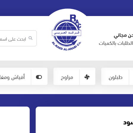
ن مجاني
لطلبات بالكميات
طبلون
مراوح
أفياش ومفات