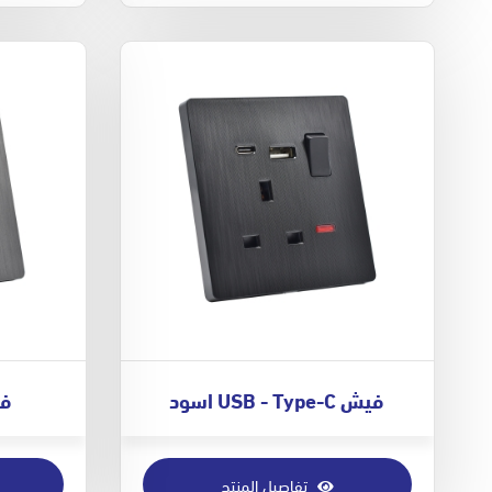
فيش USB - Type-C اسود
فيش 
تفاصيل المنتج