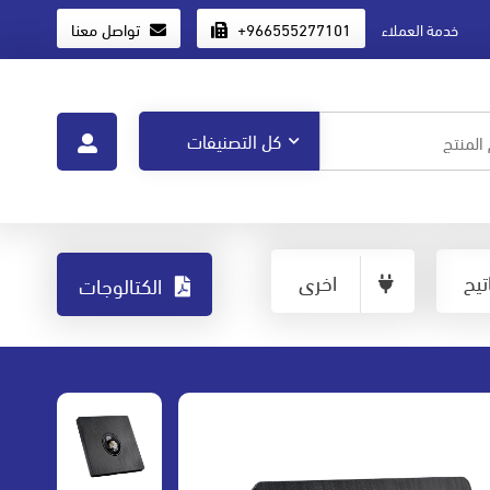
+966555277101
تواصل معنا
خدمة العملاء
يح
اخرى
الكتالوجات