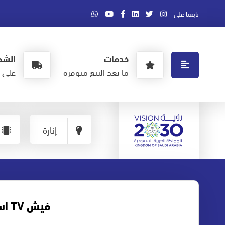
تابعنا على
خدمات
الشح
ما بعد البيع متوفرة
على ا
إنارة
فيش TV اسود