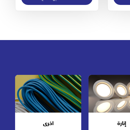
إنارة
اخرى