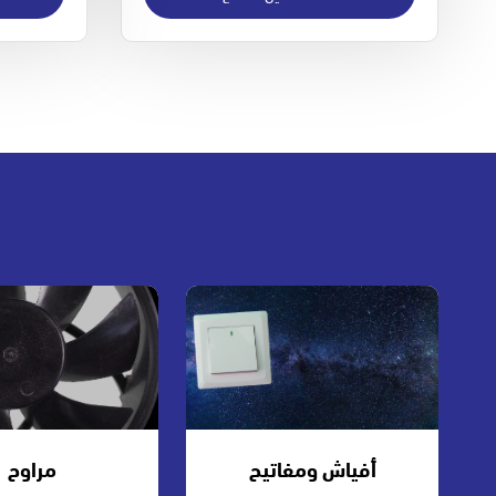
أفياش ومفاتيح
مراوح