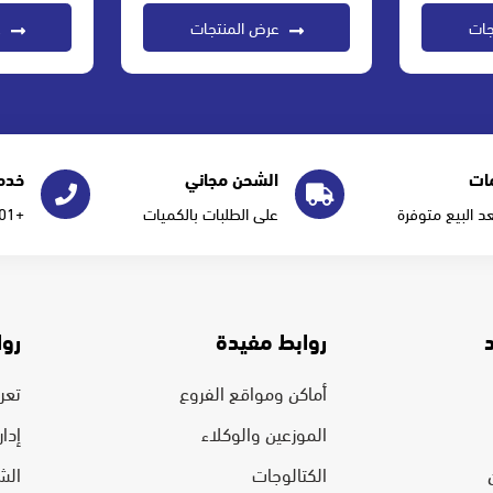
جات
عرض المنتجات
ع
ات
الشحن مجاني
خدمة
عد البيع متوفرة
على الطلبات بالكميات
+966555277101
روابط مفيدة
روا
أماكن ومواقع الفروع
تعرف
الموزعين والوكلاء
إدا
الكتالوجات
الش