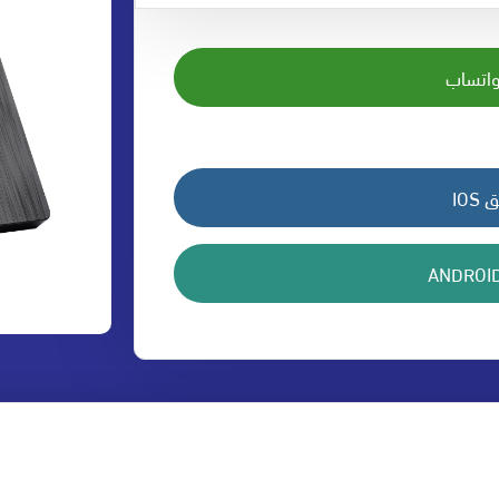
واتساب
IO