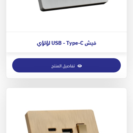
فيش USB - Type-C لؤلؤي
تفاصيل المنتج