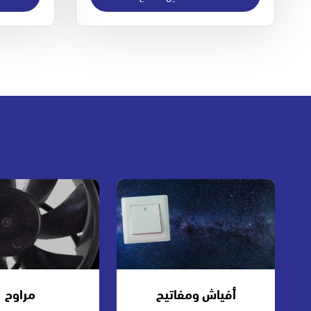
أفياش ومفاتيح
مراوح