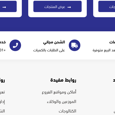
جات
عرض المنتجات
ع
ات
الشحن مجاني
خدمة
عد البيع متوفرة
على الطلبات بالكميات
+966555277101
روابط مفيدة
روا
أماكن ومواقع الفروع
تعرف
الموزعين والوكلاء
إدا
الكتالوجات
الش