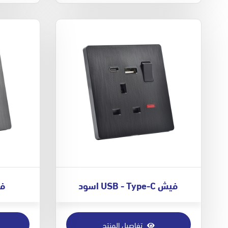
فيش USB - Type-C اسود
فيش 
تفاصيل المنتج