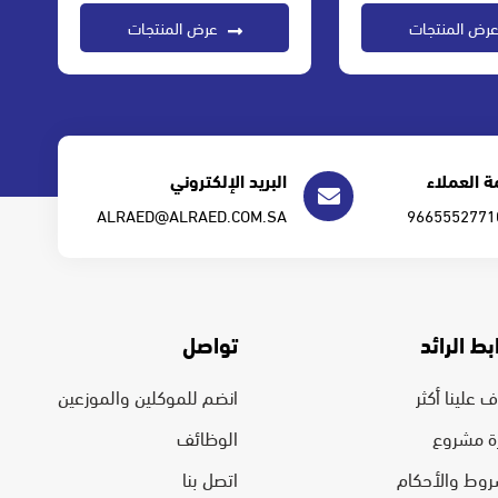
رض المنتجات
عرض المنتجات
 العملاء
البريد الإلكتروني
ALRAED@ALRAED.COM.SA
بط الرائد
تواصل
 علينا أكثر
انضم للموكلين والموزعين
رة مشروع
الوظائف
روط والأحكام
اتصل بنا