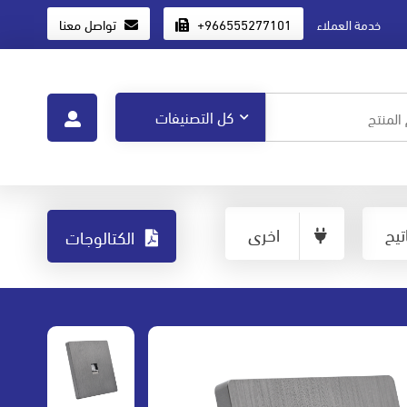
+966555277101
تواصل معنا
خدمة العملاء
يح
اخرى
الكتالوجات