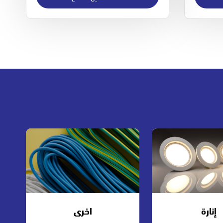
إنارة
اخرى