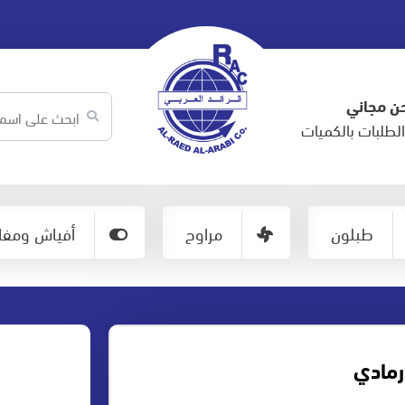
ن مجاني
لطلبات بالكميات
طبلون
مراوح
أفياش ومفات
رمادي