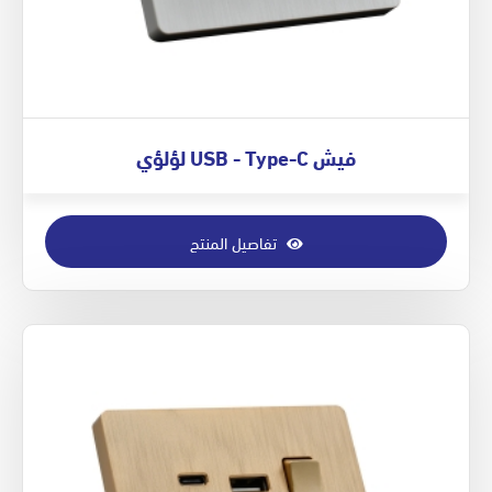
فيش USB - Type-C لؤلؤي
تفاصيل المنتج