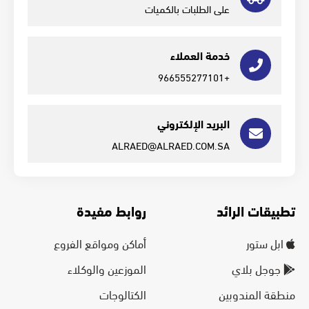
على الطلبات بالكميات
خدمة العملاء
+966555277101
البريد الإلكتروني
ALRAED@ALRAED.COM.SA
تطبيقات الرائد
روابط مفيدة
ابل ستور
أماكن ومواقع الفروع
جوجل بلاي
الموزعين والوكلاء
منطقة المندوبين
الكتالوجات