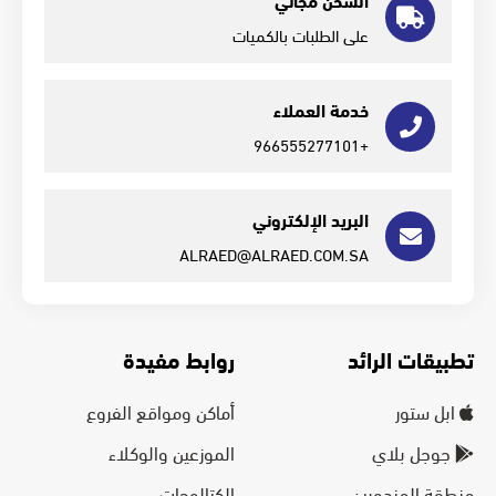
على الطلبات بالكميات
خدمة العملاء
+966555277101
البريد الإلكتروني
ALRAED@ALRAED.COM.SA
تطبيقات الرائد
روابط مفيدة
ابل ستور
أماكن ومواقع الفروع
جوجل بلاي
الموزعين والوكلاء
منطقة المندوبين
الكتالوجات