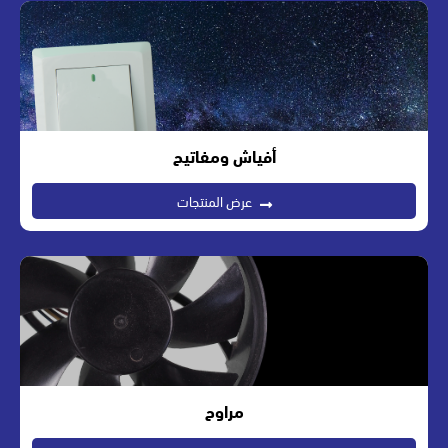
أفياش ومفاتيح
عرض المنتجات
مراوح